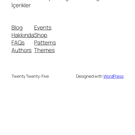
İçerikler
Blog
Events
Hakkında
Shop
FAQs
Patterns
Authors
Themes
Twenty Twenty-Five
Designed with
WordPress